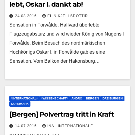
lebt, Oskar I. dankt ab!
24.08.2016
ELIN KJELLSDOTTIR
Sensation in Forwålde. Hallvard überlebte
Flugzeugabsturz und wird wieder König von Nugensil
Forwålde. Beim Besuch des nordmärkischen
Hochkönigs Oskar I. in Forwålde gab es eine
Sensation. Vom Balkon der Hakonsburg…
*INTERNATIONAL*
*WISSENSCHAFT*
ANDRO
BERGEN
DREIBÜRGEN
NORDMARK
[Bergen] Polvertrag tritt in Kraft
14.07.2015
INA - INTERNATIONALE