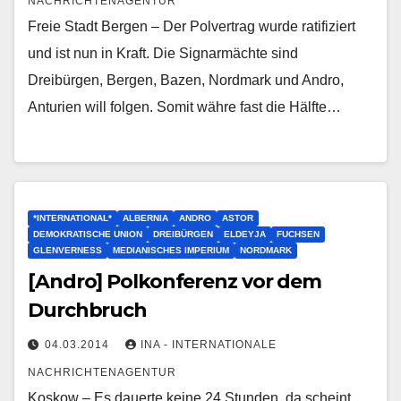
NACHRICHTENAGENTUR
Freie Stadt Bergen – Der Polvertrag wurde ratifiziert
und ist nun in Kraft. Die Signarmächte sind
Dreibürgen, Bergen, Bazen, Nordmark und Andro,
Anturien will folgen. Somit währe fast die Hälfte…
*INTERNATIONAL*
ALBERNIA
ANDRO
ASTOR
DEMOKRATISCHE UNION
DREIBÜRGEN
ELDEYJA
FUCHSEN
GLENVERNESS
MEDIANISCHES IMPERIUM
NORDMARK
[Andro] Polkonferenz vor dem
Durchbruch
04.03.2014
INA - INTERNATIONALE
NACHRICHTENAGENTUR
Koskow – Es dauerte keine 24 Stunden, da scheint