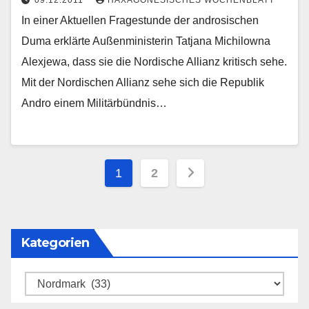
In einer Aktuellen Fragestunde der androsischen
Duma erklärte Außenministerin Tatjana Michilowna
Alexjewa, dass sie die Nordische Allianz kritisch sehe.
Mit der Nordischen Allianz sehe sich die Republik
Andro einem Militärbündnis…
Seitennummerieru
1
2
der
Beiträge
Kategorien
Kategorien