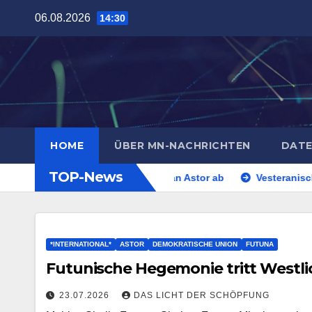
Zum
06.08.2026
14:30
Inhalt
springen
HOME
ÜBER MN-NACHRICHTEN
DATE
TOP-News
ritt Westliche Inseln an Astor ab
Vesteranische Kirche hat
*INTERNATIONAL*
ASTOR
DEMOKRATISCHE UNION
FUTUNA
Futunische Hegemonie tritt Westlic
23.07.2026
DAS LICHT DER SCHÖPFUNG