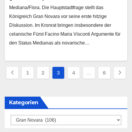
Mediana/Flora. Die Hauptstadtfrage stellt das
Königreich Gran Novara vor seine erste hitzige
Diskussion. Im Kronrat bringen insbesondere der
celanische Fürst Facino Maria Visconti Argumente für
den Status Medianas als novarische…
Seitennummerierung
1
2
3
4
…
6
der
Beiträge
Kategorien
Kategorien