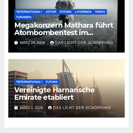
*INTERNATIONAL*
ASTOR
FUTUNA
LIVORNIEN
TARGA
TURANIEN
Megakonzern Mathara führt
Atombombentest im
Nordanik durch
MÄRZ 14, 2026
DAS LICHT DER SCHÖPFUNG
*INTERNATIONAL*
FUTUNA
Vereinigte Harnarische
Emirate etabliert
MÄRZ 1, 2026
DAS LICHT DER SCHÖPFUNG