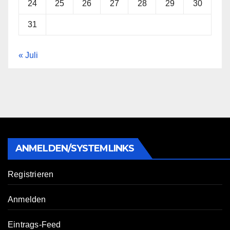
24
25
26
27
28
29
30
31
« Juli
ANMELDEN/SYSTEMLINKS
Registrieren
Anmelden
Eintrags-Feed