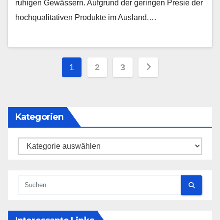
ruhigen Gewässern. Aufgrund der geringen Presie der
hochqualitativen Produkte im Ausland,…
Seitennummerierung
1
2
3
der
Beiträge
Kategorien
Kategorien