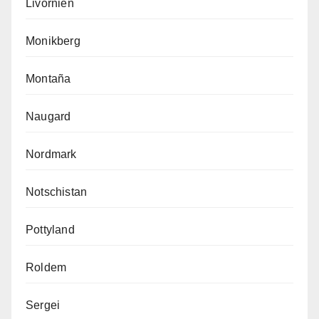
Livornien
Monikberg
Montaña
Naugard
Nordmark
Notschistan
Pottyland
Roldem
Sergei