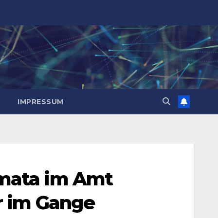
IMPRESSUM
umata im Amt
er im Gange