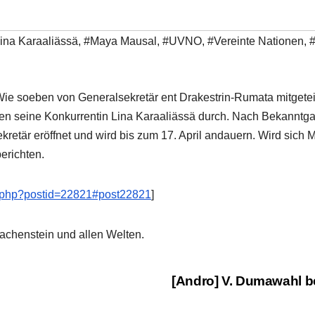
ina Karaaliässä
,
#Maya Mausal
,
#UVNO
,
#Vereinte Nationen
,
#
ie soeben von Generalsekretär ent Drakestrin-Rumata mitgeteil
egen seine Konkurrentin Lina Karaaliässä durch. Nach Bekannt
retär eröffnet und wird bis zum 17. April andauern. Wird sich
erichten.
ead.php?postid=22821#post22821
]
chenstein und allen Welten.
[Andro] V. Dumawahl b