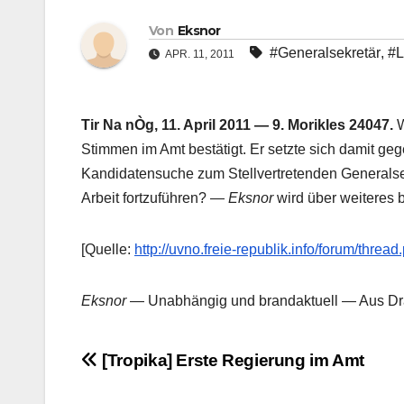
Von
Eksnor
#Generalsekretär
,
#L
APR. 11, 2011
Tir Na nÒg, 11. April 2011 — 9. Morikles 24047.
W
Stimmen im Amt bestätigt. Er setzte sich damit g
Kandidatensuche zum Stellvertretenden Generalsek
Arbeit fortzuführen? —
Eksnor
wird über weiteres b
[Quelle:
http://uvno.freie-republik.info/forum/thr
Eksnor
— Unabhängig und brandaktuell — Aus Dra
Beitragsnavigation
[Tropika] Erste Regierung im Amt