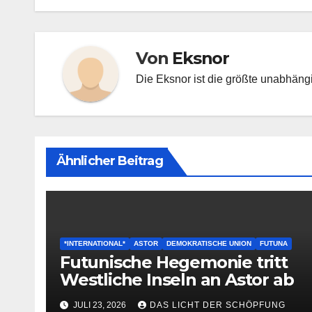
Von
Eksnor
Die Eksnor ist die größte unabhäng
Ähnlicher Beitrag
*INTERNATIONAL*
ASTOR
DEMOKRATISCHE UNION
FUTUNA
Futunische Hegemonie tritt
Westliche Inseln an Astor ab
JULI 23, 2026
DAS LICHT DER SCHÖPFUNG