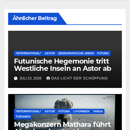
Ähnlicher Beitrag
*INTERNATIONAL*
ASTOR
DEMOKRATISCHE UNION
FUTUNA
Futunische Hegemonie tritt
Westliche Inseln an Astor ab
JULI 23, 2026
DAS LICHT DER SCHÖPFUNG
*INTERNATIONAL*
ASTOR
FUTUNA
LIVORNIEN
TARGA
TURANIEN
Megakonzern Mathara führt