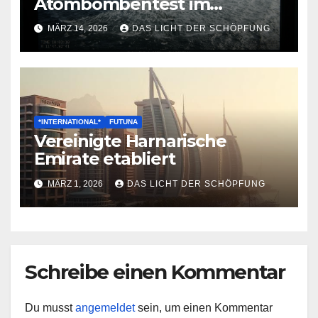
Atombombentest im
Nordanik durch
MÄRZ 14, 2026
DAS LICHT DER SCHÖPFUNG
*INTERNATIONAL*
FUTUNA
Vereinigte Harnarische
Emirate etabliert
MÄRZ 1, 2026
DAS LICHT DER SCHÖPFUNG
Schreibe einen Kommentar
Du musst
angemeldet
sein, um einen Kommentar