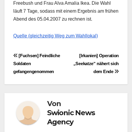
Freebush und Frau Alva Amalia Ikea. Die Wahl
läuft 7 Tage, sodass mit einem Ergebnis am frühen
Abend des 05.04.2007 zu rechnen ist.
Quelle (gleichzeitig Weg zum Wahllokal)
Beitragsnavigation
[Fuchsen] Feindliche
[Irkanien] Operation
Soldaten
„Seekatze“ nähert sich
gefangengenommen
dem Ende
Von
Swionic News
Agency