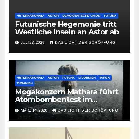
*INTERNATIONAL*
ASTOR
DEMOKRATISCHE UNION
FUTUNA
Futunische Hegemonie tritt
Westliche Inseln an Astor ab
JULI 23, 2026
DAS LICHT DER SCHÖPFUNG
*INTERNATIONAL*
ASTOR
FUTUNA
LIVORNIEN
TARGA
TURANIEN
Megakonzern Mathara führt
Atombombentest im
Nordanik durch
MÄRZ 14, 2026
DAS LICHT DER SCHÖPFUNG