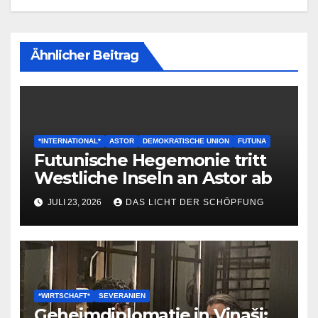
Ähnlicher Beitrag
*INTERNATIONAL*
ASTOR
DEMOKRATISCHE UNION
FUTUNA
Futunische Hegemonie tritt
Westliche Inseln an Astor ab
JULI 23, 2026
DAS LICHT DER SCHÖPFUNG
*WIRTSCHAFT*
SEVERANIEN
Geheimdiplomatie in Vinaši: