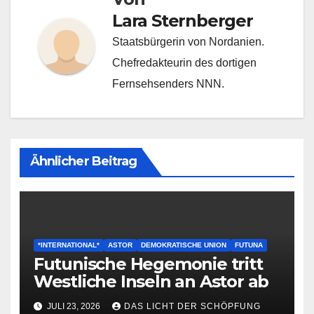
Lara Sternberger
Staatsbürgerin von Nordanien.
Chefredakteurin des dortigen
Fernsehsenders NNN.
Ähnlicher Beitrag
*INTERNATIONAL*
ASTOR
DEMOKRATISCHE UNION
FUTUNA
Futunische Hegemonie tritt
Westliche Inseln an Astor ab
JULI 23, 2026
DAS LICHT DER SCHÖPFUNG