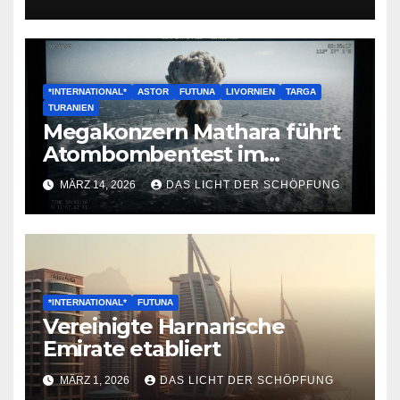
*INTERNATIONAL*
ASTOR
FUTUNA
LIVORNIEN
TARGA
TURANIEN
Megakonzern Mathara führt
Atombombentest im
Nordanik durch
MÄRZ 14, 2026
DAS LICHT DER SCHÖPFUNG
*INTERNATIONAL*
FUTUNA
Vereinigte Harnarische
Emirate etabliert
MÄRZ 1, 2026
DAS LICHT DER SCHÖPFUNG