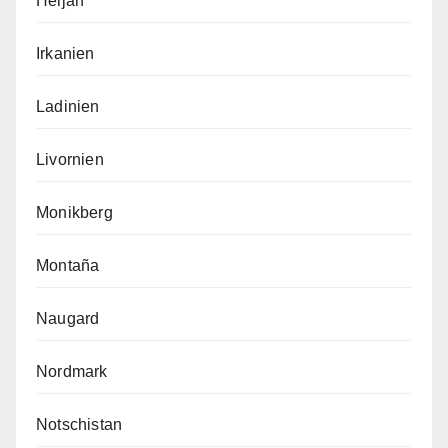
Heijan
Irkanien
Ladinien
Livornien
Monikberg
Montaña
Naugard
Nordmark
Notschistan