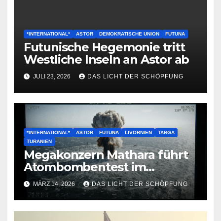
*INTERNATIONAL*
ASTOR
DEMOKRATISCHE UNION
FUTUNA
Futunische Hegemonie tritt
Westliche Inseln an Astor ab
JULI 23, 2026
DAS LICHT DER SCHÖPFUNG
*INTERNATIONAL*
ASTOR
FUTUNA
LIVORNIEN
TARGA
TURANIEN
Megakonzern Mathara führt
Atombombentest im
Nordanik durch
MÄRZ 14, 2026
DAS LICHT DER SCHÖPFUNG