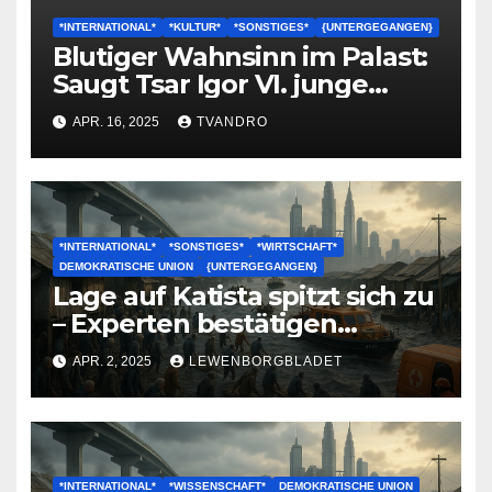
*INTERNATIONAL*
*KULTUR*
*SONSTIGES*
{UNTERGEGANGEN}
Blutiger Wahnsinn im Palast:
Saugt Tsar Igor VI. junge
Frauen leer und verschlingt
APR. 16, 2025
TVANDRO
Babys aus der Klinik?!
*INTERNATIONAL*
*SONSTIGES*
*WIRTSCHAFT*
DEMOKRATISCHE UNION
{UNTERGEGANGEN}
Lage auf Katista spitzt sich zu
– Experten bestätigen
Unabwendbarkeit des
APR. 2, 2025
LEWENBORGBLADET
Untergangs
*INTERNATIONAL*
*WISSENSCHAFT*
DEMOKRATISCHE UNION