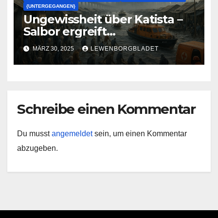
{UNTERGEGANGEN}
Ungewissheit über Katista –
Salbor ergreift
Vorsichtsmaßnahmen
MÄRZ 30, 2025
LEWENBORGBLADET
Schreibe einen Kommentar
Du musst
angemeldet
sein, um einen Kommentar
abzugeben.