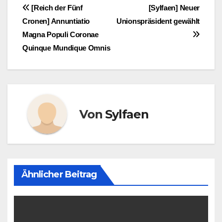
Beitragsnavigation
[Reich der Fünf
[Sylfaen] Neuer
Cronen] Annuntiatio
Unionspräsident gewählt
Magna Populi Coronae
Quinque Mundique Omnis
Von
Sylfaen
Ähnlicher Beitrag