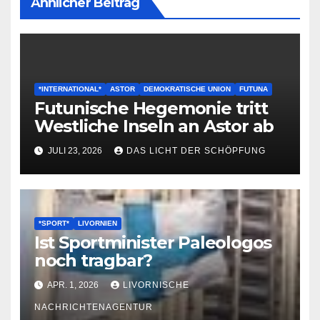
Ähnlicher Beitrag
*INTERNATIONAL*
ASTOR
DEMOKRATISCHE UNION
FUTUNA
Futunische Hegemonie tritt
Westliche Inseln an Astor ab
JULI 23, 2026
DAS LICHT DER SCHÖPFUNG
*SPORT*
LIVORNIEN
Ist Sportminister Paleologos
noch tragbar?
APR. 1, 2026
LIVORNISCHE
NACHRICHTENAGENTUR