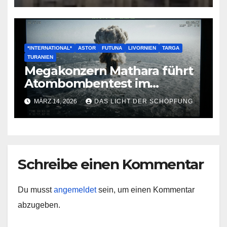
*INTERNATIONAL*
ASTOR
FUTUNA
LIVORNIEN
TARGA
TURANIEN
Megakonzern Mathara führt
Atombombentest im
Nordanik durch
MÄRZ 14, 2026
DAS LICHT DER SCHÖPFUNG
Schreibe einen Kommentar
Du musst
angemeldet
sein, um einen Kommentar
abzugeben.