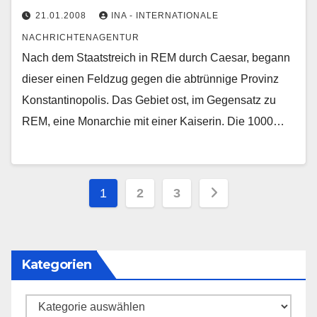
21.01.2008
INA - INTERNATIONALE
NACHRICHTENAGENTUR
Nach dem Staatstreich in REM durch Caesar, begann
dieser einen Feldzug gegen die abtrünnige Provinz
Konstantinopolis. Das Gebiet ost, im Gegensatz zu
REM, eine Monarchie mit einer Kaiserin. Die 1000…
Seitennummerierung
1
2
3
der
Beiträge
Kategorien
Kategorien