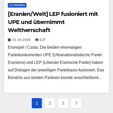
{†} ERANIEN
[Eranien/Welt] LEP fusioniert mit
UPE und übernimmt
Weltherrschaft
01.04.2008
EZF
Eronopel / Casta. Die beiden ehemaligen
Parteikonkurrenten UPE (Ultranationalistische Partei
Eraniens) und LEP (Liberale Eranische Partei) haben
auf Drängen der jeweiligen Parteibasis fusioniert. Das
Bündnis aus beiden Parteien konnte anschließend…
Seitennummerierung
1
2
3