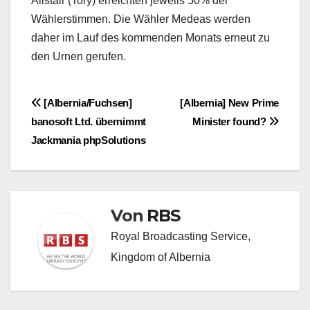
Alistair (Tory) erreichten jeweils 50% der
Wählerstimmen. Die Wähler Medeas werden
daher im Lauf des kommenden Monats erneut zu
den Urnen gerufen.
Beitragsnavigation
[Albernia/Fuchsen]
[Albernia] New Prime
banosoft Ltd. übernimmt
Minister found?
Jackmania phpSolutions
Von
RBS
Royal Broadcasting Service,
Kingdom of Albernia