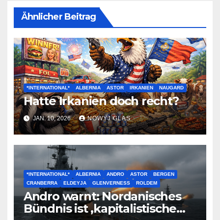
Ähnlicher Beitrag
*INTERNATIONAL*
ALBERNIA
ASTOR
IRKANIEN
NAUGARD
Hatte Irkanien doch recht?
JAN. 10, 2026
NOWYJ GLAS
*INTERNATIONAL*
ALBERNIA
ANDRO
ASTOR
BERGEN
CRANBERRA
ELDEYJA
GLENVERNESS
ROLDEM
Andro warnt: Nordanisches
Bündnis ist ‚kapitalistische