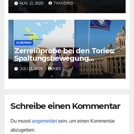
Weltpolizei‘ — Weltfrieden in
AUG. 11, 2025
TVANDRO
Gefahr
ALBERNIA
Zerreißprobe bei den Tories:
Spaltungsbewegung
erschüttert Albernias
JULI 21, 2025
RBS
Regierungspartei
Schreibe einen Kommentar
Du musst
angemeldet
sein, um einen Kommentar
abzugeben.