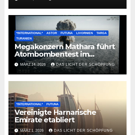
*INTERNATIONAL*
ASTOR
FUTUNA
LIVORNIEN
TARGA
TURANIEN
Megakonzern Mathara führt
Atombombentest im
Nordanik durch
MÄRZ 14, 2026
DAS LICHT DER SCHÖPFUNG
*INTERNATIONAL*
FUTUNA
Vereinigte Harnarische
Emirate etabliert
MÄRZ 1, 2026
DAS LICHT DER SCHÖPFUNG