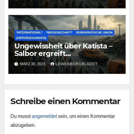
Untergangs
*INTERNATIONAL*
*WISSENSCHAFT*
DEMOKRATISCHE UNION
{UNTERGEGANGEN}
Ungewissheit über Katista –
Salbor ergreift
Vorsichtsmaßnahmen
MÄRZ 30, 2025
LEWENBORGBLADET
Schreibe einen Kommentar
Du musst
angemeldet
sein, um einen Kommentar
abzugeben.