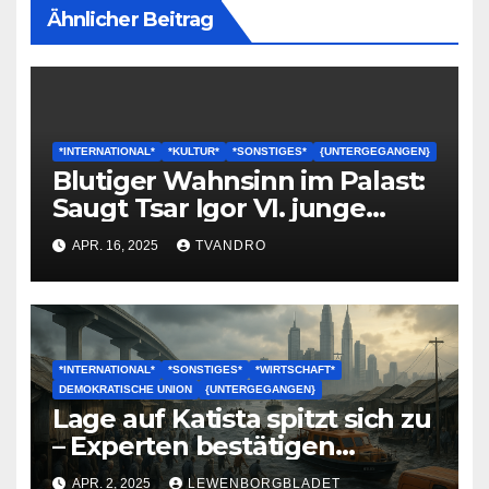
Ähnlicher Beitrag
*INTERNATIONAL*
*KULTUR*
*SONSTIGES*
{UNTERGEGANGEN}
Blutiger Wahnsinn im Palast:
Saugt Tsar Igor VI. junge
Frauen leer und verschlingt
APR. 16, 2025
TVANDRO
Babys aus der Klinik?!
*INTERNATIONAL*
*SONSTIGES*
*WIRTSCHAFT*
DEMOKRATISCHE UNION
{UNTERGEGANGEN}
Lage auf Katista spitzt sich zu
– Experten bestätigen
Unabwendbarkeit des
APR. 2, 2025
LEWENBORGBLADET