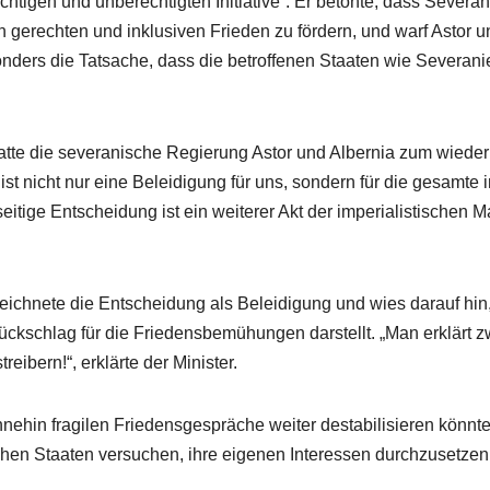
tigen und unberechtigten Initiative“. Er betonte, dass Severan
 gerechten und inklusiven Frieden zu fördern, und warf Astor u
besonders die Tatsache, dass die betroffenen Staaten wie Severa
tte die severanische Regierung Astor und Albernia zum wieder
 nicht nur eine Beleidigung für uns, sondern für die gesamte i
itige Entscheidung ist ein weiterer Akt der imperialistischen Mac
ichnete die Entscheidung als Beleidigung und wies darauf hin
kschlag für die Friedensbemühungen darstellt. „Man erklärt zw
eibern!“, erklärte der Minister.
hnehin fragilen Friedensgespräche weiter destabilisieren könn
chen Staaten versuchen, ihre eigenen Interessen durchzusetze