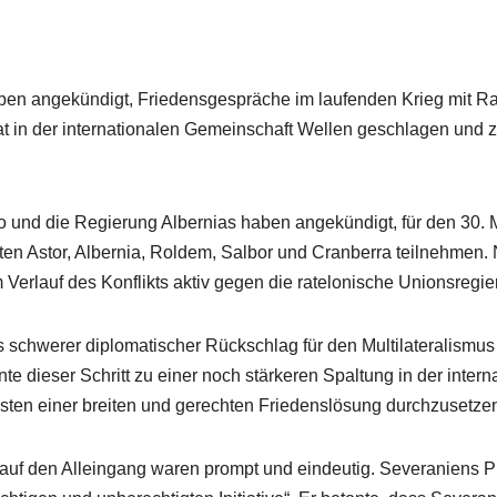
ben angekündigt, Friedensgespräche im laufenden Krieg mit Rat
at in der internationalen Gemeinschaft Wellen geschlagen und z
o und die Regierung Albernias haben angekündigt, für den 30.
aten Astor, Albernia, Roldem, Salbor und Cranberra teilnehmen.
m Verlauf des Konflikts aktiv gegen die ratelonische Unionsregi
 als schwerer diplomatischer Rückschlag für den Multilateralis
nte dieser Schritt zu einer noch stärkeren Spaltung in der inter
osten einer breiten und gerechten Friedenslösung durchzusetze
f den Alleingang waren prompt und eindeutig. Severaniens Präs