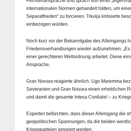
Fernsehansprache und sprach von einer „eigenmäch
internationalen Normen gehandelt hätten, um einen
Separatfrieden“ zu forcieren. Trkulja kritisierte 
einbezogen würden.
Noch kurz vor der Bekanntgabe des Alleingangs ha
Friedensverhandlungen wieder aufzunehmen. „Es ist
einer gerechteren Weltordnung arbeitet. Diese einse
Ansprache.
Gran Novara reagierte ähnlich. Ugo Maremma beze
Severanien und Gran Novara einen erheblichen Rüc
und damit die gesamte Intesa Cordiale! – zu Kriegstr
Experten befürchten, dass dieser Alleingang die o
geopolitischen Spannungen, da die beiden westli
Kriegsparteien ignoriert werden.