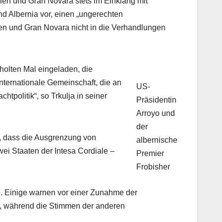
ien und Gran Novara stets im Einklang mit
nd Albernia vor, einen „ungerechten
nien und Gran Novara nicht in die Verhandlungen
holten Mal eingeladen, die
nternationale Gemeinschaft, die an
US-
htpolitik“, so Trkulja in seiner
Präsidentin
Arroyo und
der
, dass die Ausgrenzung von
albernische
ei Staaten der Intesa Cordiale –
Premier
Frobisher
te. Einige warnen vor einer Zunahme der
n, während die Stimmen der anderen