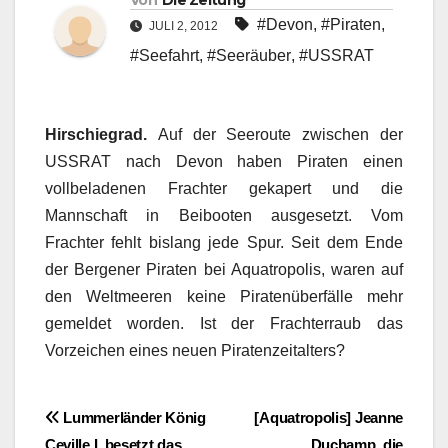
Von
Die Zeitung
#Devon
,
#Piraten
,
JULI 2, 2012
#Seefahrt
,
#Seeräuber
,
#USSRAT
Hirschiegrad.
Auf der Seeroute zwischen der
USSRAT nach Devon haben Piraten einen
vollbeladenen Frachter gekapert und die
Mannschaft in Beibooten ausgesetzt. Vom
Frachter fehlt bislang jede Spur. Seit dem Ende
der Bergener Piraten bei Aquatropolis, waren auf
den Weltmeeren keine Piratenüberfälle mehr
gemeldet worden. Ist der Frachterraub das
Vorzeichen eines neuen Piratenzeitalters?
Beitragsnavigation
Lummerländer König
[Aquatropolis] Jeanne
Ceville I. besetzt das
Duchamp, die