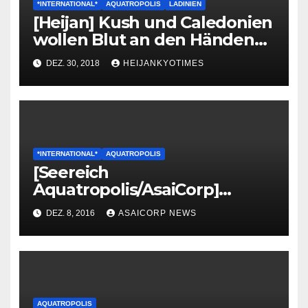
*INTERNATIONAL*
AQUATROPOLIS
LADINIEN
[Heijan] Kush und Caledonien
wollen Blut an den Händen
haben – ein Kommentar
DEZ. 30, 2018
HEIJANKYOTIMES
*INTERNATIONAL*
AQUATROPOLIS
[Seereich
Aquatropolis/AsaiCorp]
Neutralitäts Verkündung
DEZ. 8, 2016
ASAICORP NEWS
AQUATROPOLIS