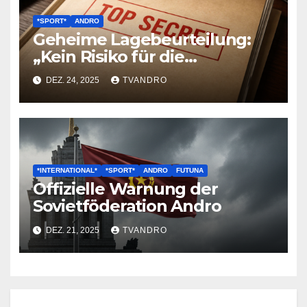
*SPORT*
ANDRO
Geheime Lagebeurteilung:
„Kein Risiko für die
Sovietföderation“ – Leak
DEZ. 24, 2025
TVANDRO
dokumentiert präzise,
fremde Angriffe gegen
Nachbarstaat
*INTERNATIONAL*
*SPORT*
ANDRO
FUTUNA
Offizielle Warnung der
Sovietföderation Andro
DEZ. 21, 2025
TVANDRO