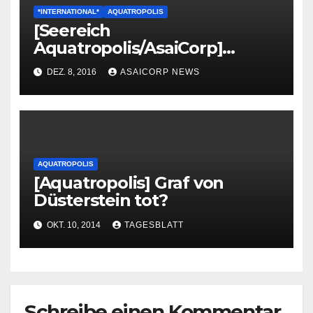
*INTERNATIONAL*
AQUATROPOLIS
[Seereich
Aquatropolis/AsaiCorp]
Neutralitäts Verkündung
DEZ. 8, 2016
ASAICORP NEWS
AQUATROPOLIS
[Aquatropolis] Graf von
Düsterstein tot?
OKT. 10, 2014
TAGESBLATT
Schreibe einen Kommentar