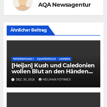
AQA Newsagentur
Ähnlicher Beitrag
*INTERNATIONAL*
AQUATROPOLIS
LADINIEN
[Heijan] Kush und Caledonien
wollen Blut an den Händen
haben – ein Kommentar
DEZ. 30, 2018
HEIJANKYOTIMES