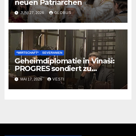
neuen Patriarchen
JUNI 27, 2026
GLOBUS
*WIRTSCHAFT*
SEVERANIEN
Geheimdiplomatie in Vinaši:
PROGRES sondiert zu
Wirtschaftsliberalisierungen
MAI 17, 2026
VESTI