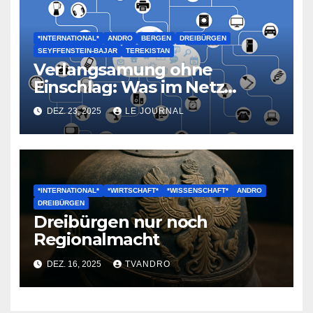
*INTERNATIONAL*
ANDRO
BERGEN
DREIBÜRGEN
SEYFFENSTEIN-BAJAR
TEREKISTAN
Verlangsamung ohne
Einschlag: Was im Netz
geschieht
DEZ. 23, 2025
LE JOURNAL
*INTERNATIONAL*
*WIRTSCHAFT*
*WISSENSCHAFT*
ANDRO
DREIBÜRGEN
Dreibürgen nur noch
Regionalmacht
DEZ. 16, 2025
TVANDRO