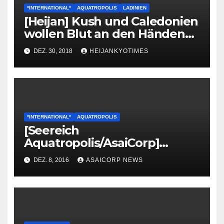
*INTERNATIONAL*
AQUATROPOLIS
LADINIEN
[Heijan] Kush und Caledonien
wollen Blut an den Händen
haben – ein Kommentar
DEZ. 30, 2018
HEIJANKYOTIMES
*INTERNATIONAL*
AQUATROPOLIS
[Seereich
Aquatropolis/AsaiCorp]
Neutralitäts Verkündung
DEZ. 8, 2016
ASAICORP NEWS