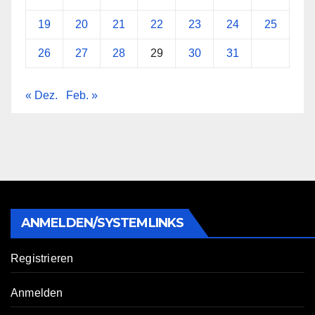
19
20
21
22
23
24
25
26
27
28
29
30
31
« Dez.
Feb. »
ANMELDEN/SYSTEMLINKS
Registrieren
Anmelden