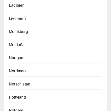
Ladinien
Livornien
Monikberg
Montaña
Naugard
Nordmark
Notschistan
Pottyland
Roldem