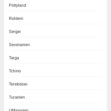
Pottyland
Roldem
Sergei
Severanien
Targa
Tchino
Terekistan
Turanien
UManyano