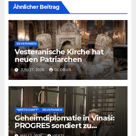
Ähnlicher Beitrag
SEVERANIEN
Vesteranische Kirche hat
neuen Patriarchen
JUNI 27, 2026
GLOBUS
*WIRTSCHAFT*
SEVERANIEN
Geheimdiplomatie in Vinaši:
PROGRES sondiert zu
Wirtschaftsliberalisierungen