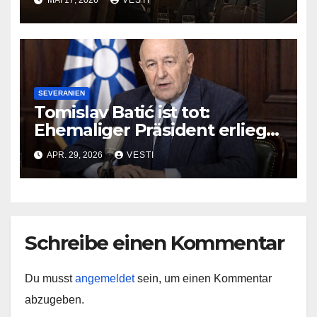
MAI 17, 2026
VESTI
SEVERANIEN
Tomislav Batić ist tot:
Ehemaliger Präsident erliegt
seiner Krebserkrankung
APR. 29, 2026
VESTI
Schreibe einen Kommentar
Du musst
angemeldet
sein, um einen Kommentar
abzugeben.