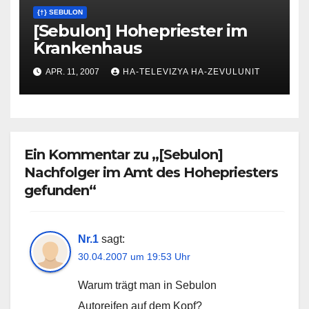
{†} SEBULON
[Sebulon] Hohepriester im
Krankenhaus
APR. 11, 2007
HA-TELEVIZYA HA-ZEVULUNIT
Ein Kommentar zu „[Sebulon]
Nachfolger im Amt des Hohepriesters
gefunden“
Nr.1
sagt:
30.04.2007 um 19:53 Uhr
Warum trägt man in Sebulon
Autoreifen auf dem Kopf?