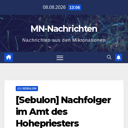
Zum
08.08.2026
13:06
Inhalt
springen
MN-Nachrichten
Nachrichten aus den Mikronationen
{†} SEBULON
[Sebulon] Nachfolger
im Amt des
Hohepriesters