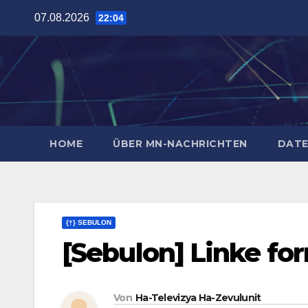
Zum
07.08.2026
22:04
Inhalt
springen
HOME
ÜBER MN-NACHRICHTEN
DATE
{†} SEBULON
[Sebulon] Linke fo
Von
Ha-Televizya Ha-Zevulunit