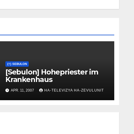
{†} SEBULON
[Sebulon] Hohepriester im
Krankenhaus
APR. 11, 2007
HA-TELEVIZYA HA-ZEVULUNIT