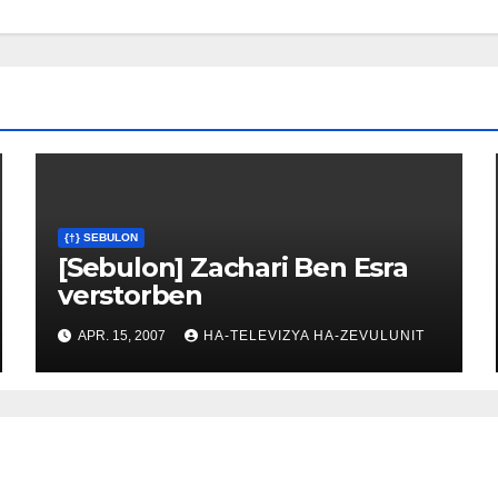
{†} SEBULON
[Sebulon] Zachari Ben Esra
verstorben
APR. 15, 2007
HA-TELEVIZYA HA-ZEVULUNIT