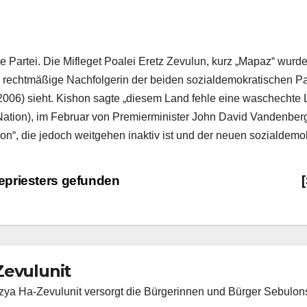
e Partei. Die Mifleget Poalei Eretz Zevulun, kurz „Mapaz“ wur
s rechtmäßige Nachfolgerin der beiden sozialdemokratischen Par
006) sieht. Kishon sagte „diesem Land fehle eine waschechte L
Nation), im Februar von Premierminister John David Vandenberg 
lon“, die jedoch weitgehen inaktiv ist und der neuen sozialdemo
epriesters gefunden
Zevulunit
ya Ha-Zevulunit versorgt die Bürgerinnen und Bürger Sebulons