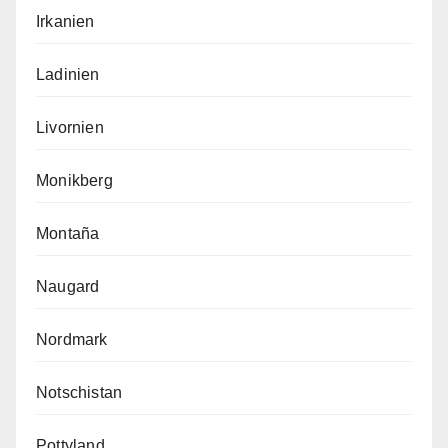
Irkanien
Ladinien
Livornien
Monikberg
Montaña
Naugard
Nordmark
Notschistan
Pottyland