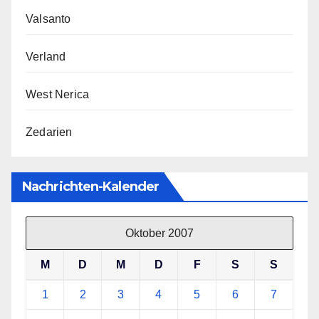
Valsanto
Verland
West Nerica
Zedarien
Nachrichten-Kalender
Oktober 2007
M
D
M
D
F
S
S
1
2
3
4
5
6
7