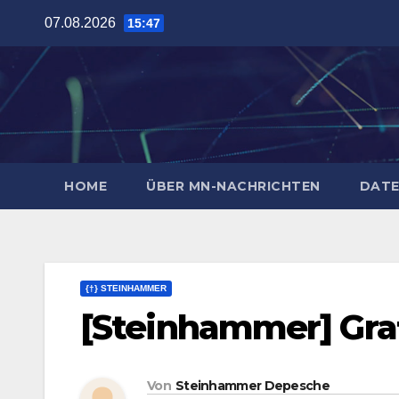
Zum
07.08.2026
15:47
Inhalt
springen
HOME
ÜBER MN-NACHRICHTEN
DATE
{†} STEINHAMMER
[Steinhammer] Gra
Von
Steinhammer Depesche