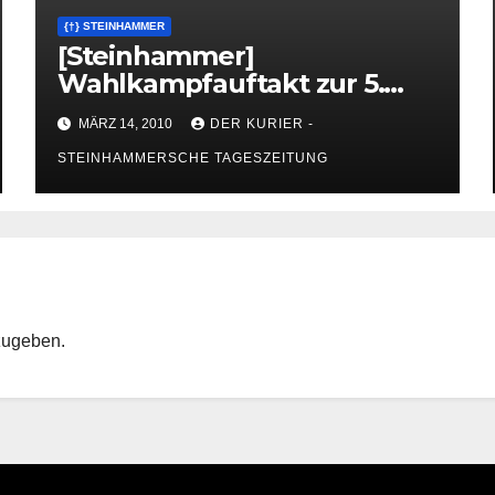
{†} STEINHAMMER
[Steinhammer]
Wahlkampfauftakt zur 5.
Parlamentswahl
MÄRZ 14, 2010
DER KURIER -
STEINHAMMERSCHE TAGESZEITUNG
zugeben.