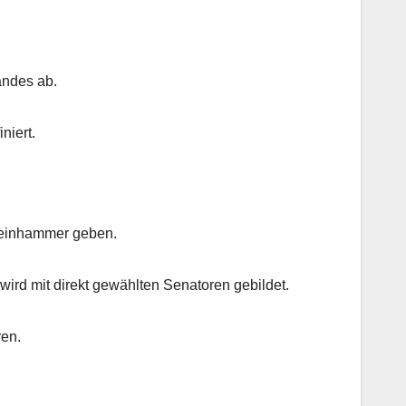
andes ab.
niert.
Steinhammer geben.
ird mit direkt gewählten Senatoren gebildet.
ren.